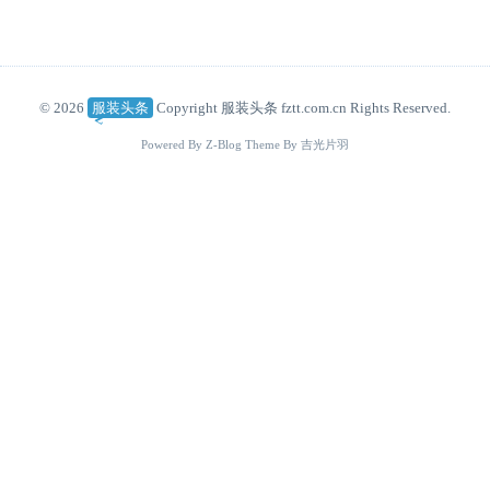
© 2026
服装头条
Copyright 服装头条 fztt.com.cn Rights Reserved.
Powered By
Z-Blog
Theme By
吉光片羽