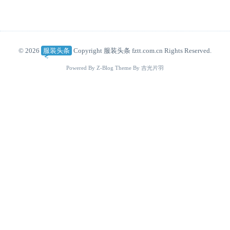
© 2026
服装头条
Copyright 服装头条 fztt.com.cn Rights Reserved.
Powered By
Z-Blog
Theme By
吉光片羽