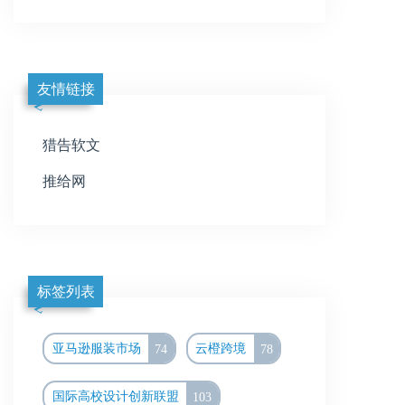
友情链接
猎告软文
推给网
标签列表
亚马逊服装市场
74
云橙跨境
78
国际高校设计创新联盟
103