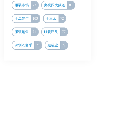
服装市场
73
央视四大频道
81
十二光年
103
十三余
72
服装销售
71
服装巨头
77
深圳衣酱乎
74
服装业
72