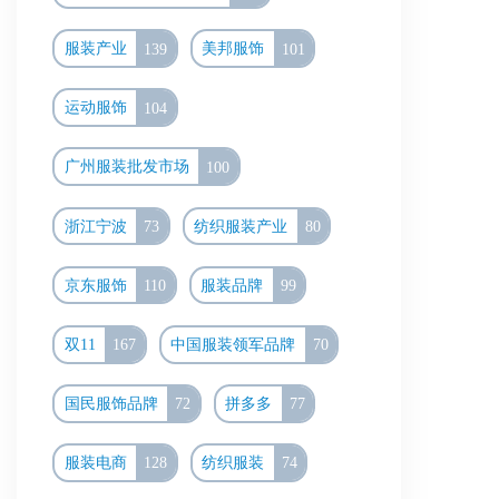
服装产业
139
美邦服饰
101
运动服饰
104
广州服装批发市场
100
浙江宁波
73
纺织服装产业
80
京东服饰
110
服装品牌
99
双11
167
中国服装领军品牌
70
国民服饰品牌
72
拼多多
77
服装电商
128
纺织服装
74